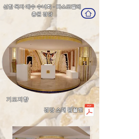
선한 목자 예수 수녀회 - 빠스또렐레
총원 경당
기도지향
경당 소개 팜플렛