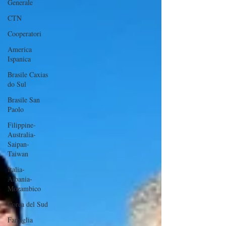
Generale
CTN
Cooperatori
America
Ispanica
Brasile Caxias
do Sul
Brasile San
Paolo
Filippine-
Australia-
Saipan-
Taiwan
Italia-
Albania-
Mozambico
Corea del Sud
Famiglia