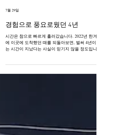
7월 29일
경험으로 풍요로웠던 4년
시간은 참으로 빠르게 흘러갔습니다. 2022년 한겨울
에 이곳에 도착했던 때를 되돌아보면, 벌써 4년이라
는 시간이 지났다는 사실이 믿기지 않을 정도입니
다. 우리는 이곳 이탈리아의 수녀님들과 삶을 나눌
기회를 주신 ‘착한 목자 예수님’과 체자리나 피사넬
리(Cesarina Pisanelli) 수녀님이 대표하는 ‘이탈리아-
알바니아-모잠비크 관구’에 감사를 드립니다. 이 경
험은 우리에게 소중한 선물이었습니다. 이를 통해
우리는 우리 수도회의 ‘창립’ 주역인 수녀님들을 더
가까이서 알게 되었고, 기쁨과 관대함, 그리고 충실
함으로 수도회와 하느님 백성의 선익을 위해 헌신해
온 수많은 수녀님을 만날 수 있었습니다. 그분들의
증거는 우리에게 영감과 희망의 원천이 됩니다. 그
분들의 모범을 통해 우리는 주님과 함께라면 모든