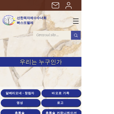
선한목자예수수녀회
빠스또렐레
우리는 누구인가
알베리오네 - 창립자
바오로 가족
영성
로고
총통솔
총통솔 커뮤니케이션