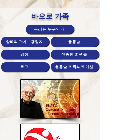
바오로 가족
우리는 누구인가
알베리오네 - 창립자
총통솔
영성
선종한 회원들
로고
총통솔 커뮤니케이션