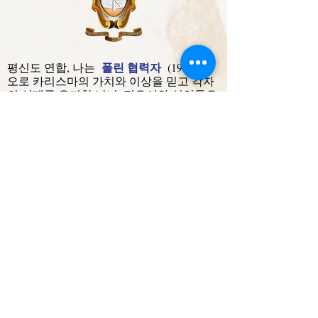
폴린 협력자
평신도 연합, 나는
(1917) 바
오로 카리스마의 가치와 이상을 믿고 각자
의 상태를 유지한 남녀, 젊은이와 성인들은
정신과 활동으로 전체 바오로 가족과 연합
합니다. 각 교회는 특정한 은사를 고려하여
협력자를 구성합니다.
애그리게이트 인스티튜트
성 바오로 협회(1960)로 통합된 수도회는
자신의 삶과 일, 사도적 헌신의 환경에 머물
면서 청빈, 순결, 순종의 서약을 고백하는
사람들을 모은 것입니다. 그래요:
산 가브리엘레 아르칸젤로 연구소(가브리
엘리니)
: 봉헌된 사람들
Istituto Maria SS.ma Annunziata
(Annunziatine)
: 봉헌된 여성들