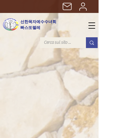
선한목자예수수녀회
빠스또렐레