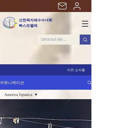
선한목자예수수녀회
빠스또렐레
이전 소식들
커뮤니케이션
America Ispanica
Tutti i post
소식
Dal Governo