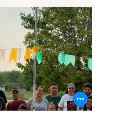
2025년 6월 10일
아스피란시 입학 – 살타, 아르헨
티나
" 내가 너에게 용기와 굳건함을 명령한다. 두
려워하거나 낙담하지 마라. 내가 너의 주이며
하나님이니 네가 어디를 가든지 너와 함께할
것이다." 선한 목자이신 예수님의 인도하심과
우리 가족과 출신 공동체의 동행으로, 우리는
2025년 4월 13일...