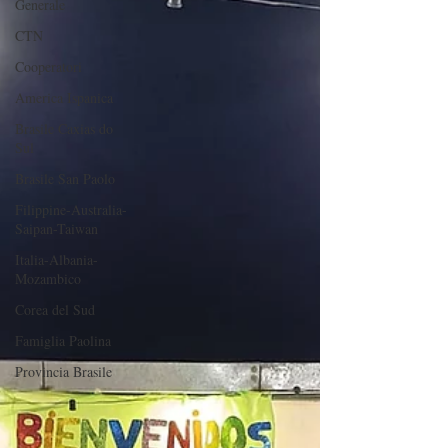
Generale
CTN
Cooperatori
America Ispanica
Brasile Caxias do
Sul
Brasile San Paolo
Filippine-Australia-
Saipan-Taiwan
Italia-Albania-
Mozambico
Corea del Sud
Famiglia Paolina
Provincia Brasile