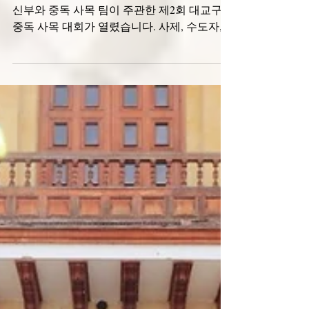
Córdoba - Argentina
6월 25일과 26일, 파블로 비올라(Pablo Viola)
신부와 중독 사목 팀이 주관한 제2회 대교구
중독 사목 대회가 열렸습니다. 사제, 수도자,
평신도, 그리고 우리 공동체가 함께 참여했으
며, 마리사(Marisa) 수녀는 한 세션의 연사이자
진행자로 활동했습니다. 이번 대회는 전국 여
러 본당에서 운영 중인 '오가르 데 크리스토
(Hogar de Cristo, 그리스도의 집)'의 여정을 되
돌아보고, 그곳에서 생활하며 어려움을 극복
하고 나아가는 이들의 경험을 나누는 시간이
었습니다. '오가르 데 크리스토'의 영감을 준
프란치스코 교황의 가르침에 따라, 이 행사는
자비의 네트워크를 지속적으로 구축하고 이
사명을 수행하는 데 있어 공동체 고유의 정신
을 유지해야 한다는 점을 강조했습니다. 또한
거리에서 생활하는 이들이 겪는 고독과 고통,
그리고 자신의 이야기에 귀 기울여 주는 이가