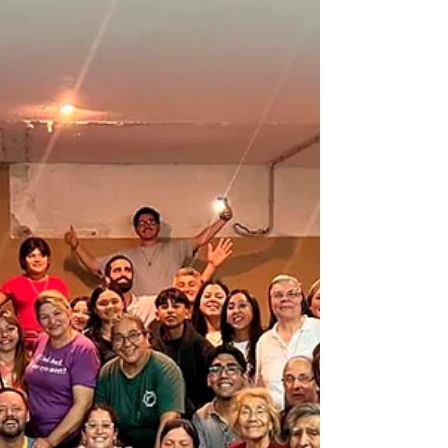
자"였습니다. 우리의 주요 목표는 아르헨티나,
칠레, 콜롬비아(보고타, 칼리, 쿠쿠타, 메데인),
페루(리마, 산타)에서 온 대표단으로 구성된
히스패닉 아메리카 관구의 바울린 협력자들
간의 이해와 통합을 촉진하는 것이었습니다.
이 모임에 참석하라는 초대를 받았을 때, 우리
는 "이 첫 번째 국제 모임은 어떤 내용일
까?"라는 의문을 품었습니다. 우리의 짐은 꼭
필요한 것들만 담아야 했습니다. 우리의 마음
과 정신은 의문과 희망으로 가득 찼습니다. 우
리는 중요하고 피할 수 없는 수많은 일들, 가족
과 본당의 책임들을 뒤로하고 떠났습니다. 선
한 목자이신 예수님에 대한 우리의 기도와 믿
음은 놀라운 경험을 가져다주었습니다. 공항
에 도착하자