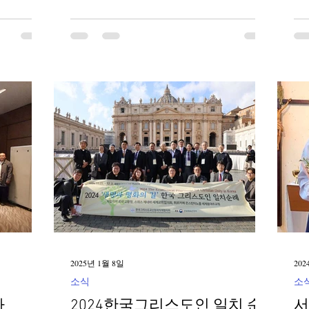
을 주제로
시작하며 느끼는 다양한 감정을 나누고,
니
년 한 해를
대림환의 의미를 깊이 이해하는 시간으로
함
졌습니다.
꾸려졌다. 참가자들은 직접 대림환을 제작
 공동체를
하며 각자의 기다림을 희망으로 채워 나갔
듣고, 한국
다. 특히 기도 중 진행된 '제1주일 점등 예
회 설문조
식'은 우리를 위해 오시는 그리스도를 깨
부(예수회)
어 기다리는 마음가짐을 다시 한번 고취하
 질문지를
는 계기가 되었다. 행사에 참여한 한 청년
은 "성당에서만 보던 대림환을 직접 만들
루어졌다.
어 가정으로 가져갈 수 있어 기쁘다"며
이에 적어
"가정에서도 아기 예수님을 기다리며 감
과 새로움
사의 마음으로 성탄을 준비하겠다"고 소
감을 밝혔다. 이에 앞서 11월 20일부터 21
, 마지막
일까지는 성탄 준비를 위한 침묵 피정이
도로 마쳤
진행되었다. 참가자들은 삼위일체 하느님
의 사랑 안에서 자신의 불완전함을 마주하
2025년 1월 8일
202
고, 그 불
소식
소
나
2024한국그리스도인 일치 순
서