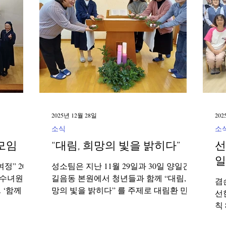
Corea del Sud
Famiglia Paolina
Provincia 
2025년 12월 28일
202
소식
소
모임
“대림, 희망의 빛을 밝히다”
선
일
2026
성소팀은 지난 11월 29일과 30일 양일간,
리 수녀원에
길음동 본원에서 청년들과 함께 “대림, 희
겸
 ‘함께 걷
망의 빛을 밝히다” 를 주제로 대림환 만들
선
작하여 지부
기 행사를 진행하며 대림 시기의 문을 열
칙
다.“선교
었다. 이번 행사는 청년들이 대림 시기를
사