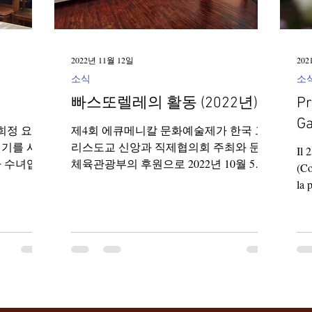
2022년 11월 12일
202
소식
소
빠스또렐레의 활동 (2022년)
Pr
Ga
서희정 요안
제4회 에큐메니칼 문화예술제가 한국 그
원기를 시작
리스도교 신앙과 직제협의회 주최와 문화
Il 
나 수녀입니
체육관광부의 후원으로 2022년 10월 5일
(Co
과 함께 축
부터 10일까지 있었다. 문화예술제의 주제
la 
 2024년
는 “다시 짓는 ‘공동의 집’, Try Again”이다.
di..
온라인전시...