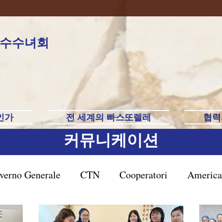
수수녀회
인가
전 세계의 빠스또렐레
협력
커뮤니케이션
verno Generale
CTN
Cooperatori
America
rasile San Paolo
Filippine-Australia-Saipan-Taiwa