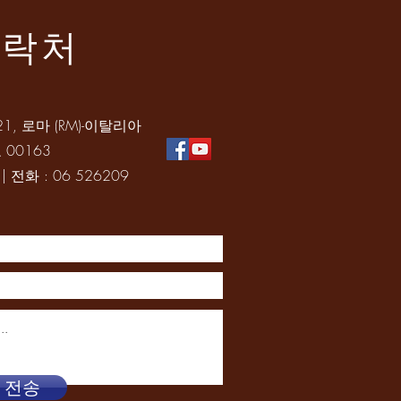
연락처
9-421, 로마 (RM)-이탈리아
 00163
| 전화 : 06 526209
전송