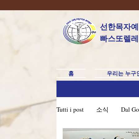
선한목자예
빠스또렐레
홈
우리는 누구
Tutti i post
소식
Dal Go
Brasile Caxias do Sul
B