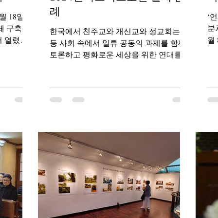
례
월 18일부
‘
체 구축을
분처
한국에서 천주교와 개신교와 정교회는 갈
 열렸다.
월
등 사회 속에서 일류 공동의 과제를 함께
 후원으로
녀
토론하고 평화로운 세상을 위한 연대를 위
그리고 중국
주
해 지난 2006년부터 일치 순례를 비정기적
.
장
으로 이어왔다. 한국에서 천주교와 개신교
와 정교회는 갈등 사회 속에서 일류 공동
의...