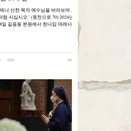
언제나 선한 목자 예수님을 바라보며 그
럼 사십시오.’ (원천으로 70) 2024년 7
 8일 길음동 본원에서 한나임 데레사 수
와 채금희 마리 실비아 수녀의 서원 25
년을 미사를 성 바오로 수도회의 준관구
 이창항 세바스챤 수사와 한창현...