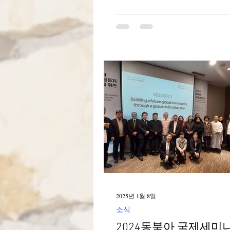
적 공동체를 위한 회심의 여정”
3일간 피정과 숙고를 통해 2026
살아가는 데 필요한 시간을 가
첫째 날(5일) 오전에는 ‘선교적
위한 회심의 여정’ 주제 설명을 
축성생활의 해와 수도생활 위원
사 분석 결과에 대해 황정연 신
의 강의 영상을 시청한 뒤 숙고
바탕으로 묵상하였다. 오후에는 ‘개인적
회심을 위한 공동체 예식’이 이
개인 성찰을 통해 걸림돌을 종
하느님께 봉헌하며 개인의 회심
으로 나아가고자 했다. 예식은 정화 → 참
회 → 축복의 순서로 진행되었고
에는 함께 손을 잡고 주님의 기
다. 둘째 날(6일)은 ‘
2025년 1월 8일
소식
2024동북아 국제세미