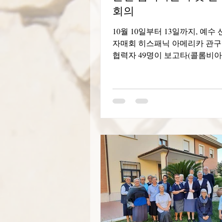
회의
10월 10일부터 13일까지, 예수
자매회 히스패닉 아메리카 관구
협력자 49명이 보고타(콜롬비아
첫 번째 국제 회의를 가졌습니다
맞아 우리를 하나로 모은 주제는
협력자, 희망의 순례자"였습니다
주요 목표는 아르헨티나, 칠레,
(보고타, 칼리, 쿠쿠타, 메데인),
마, 산타)에서 온 대표단으로 
패닉 아메리카 관구의 바울린 
간의 이해와 통합을 촉진하는 
다. 이 모임에 참석하라는 초대
때, 우리는 "이 첫 번째 국제 모
내용일까?"라는 의문을 품었습니
의 짐은 꼭 필요한 것들만 담아
다. 우리의 마음과 정신은 의문
로 가득 찼습니다. 우리는 중요