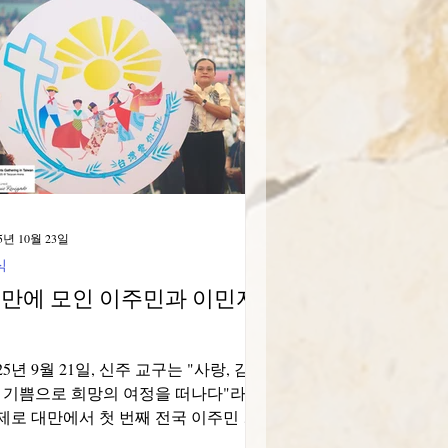
의 살아있는 기억을 간직한 도시 안치
타였습니다. 점심 식사를 위해 안치에
에 도착한 후, 바로 무료 해변에서 형제
의 시간을 즐겼습니다. 오후 2시 30분
, 일행은 신의 섭리 카르멜 수녀회 공동
로 향했고, 그곳에서 따뜻한 환영을 받
습니다. 카르멜 수녀회 수녀들과 예수
 신부님들이 우리를 기다리고 계셨습니
. 각자 자기소개를 하도록 초대받으면
 축하와 성장의 시간이 시작되었습니
5년 10월 23일
. 이어서 "살아있는 불꽃"이라는 노래를
식
으며, 희망의 희년을
만에 모인 이주민과 이민자
들
25년 9월 21일, 신주 교구는 "사랑, 감
, 기쁨으로 희망의 여정을 떠나다"라는
제로 대만에서 첫 번째 전국 이주민 모
을 개최했습니다. 신주 교구장이자 대