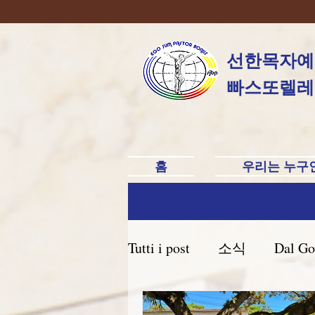
선한목자예
빠스또렐레
홈
우리는 누구
Tutti i post
소식
Dal Go
Brasile Caxias do Sul
B