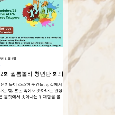
Brasile
5년 11월 4일
식
2회 퀼롬볼라 청년단 회의
젊은이들이 소소한 순간들, 상실에서 솟
나는 힘, 혼돈 속에서 솟아나는 안정감,
은 몸짓에서 솟아나는 위대함을 볼 수
도록 이끌어주세요!" 아우구스토 쿠리
월 26일, 제2회 FORÇA JOVEM
UILOMBOLA(젊은이들을 위한 포르차