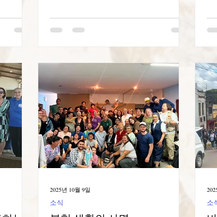
립 기념일
마음속에 "꿈"이 형성된 "빛의 밤"에 속합
만
장 아민타
니다. "평범한 수녀들이 아니라, 목자의
교
서 보내주
사명을 이해하고 수행하는 목자 수녀들의
교
니다. 깊
모임입니다"(AD, 부록 IV, 309). 이것이 바
되
우리는 기쁨
로 바오로 가족 중 네 번째인 새 수도회의
이
서 있었던
근간이 되는 헌신이며, "세상 한가운데서
할
0년을 묵
사도적 직무를 수행합니다. 목자 수녀들
리
호세 성당
은 목자 사제와 하나의 사명을 공유하며,
통
여로 바쳐
같은 관심사, 같은 목표, 같은 수단을 공유
구
다 그렇듯
합니다"(Idem, 313). 오늘, ​​2025년 10월 7
때
. 하루를
일, 우리는 베로나의 원죄 없으신 마리아
리
알베리오네
본당 목자 수녀들의 집에서 만납니다. 우
진
수녀님께서
리는 "희년 수녀들", 체사리나 피사넬리와
답
 묵주기도
아날리사 리오넬로로 이루어진 모임입니
핀
사실을 다시
다. 아순타 페르돈친, 셀레스티나 콘스탄
온
님께서 우
티니, 프란체
습
2025년 10월 9일
202
성
소식
소
라