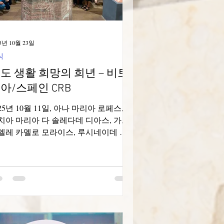
미들이었고, 모두가 함께 나누고 즐길
 있었습니다. 마치 가족처럼 행복한 축
 행사였습니다. 10월 24일에는 다문화
5년 10월 23일
찬을 열었습니다. 저녁
식
도 생활 희망의 희년 – 비토
아/스페인 CRB
25년 10월 11일, 아나 마리아 로페스, 아
치아 마리아 다 솔레다데 디아스, 가브
엘레 카멜로 모라이스, 루시네이데 카
도소 데 멜루 자매는 비토리아/에스파
에서 열린 브라질 수도자 회의(CRB) 핵
 회의에 참석했습니다. 이 회의는 신앙
 증거, 양성, 그리고 친교로 특징지어지
 영적 여정으로 희망의 희년을 기념했
니다. 이 행사를 위해 선택된 곳은 브라
의 사도 안치에타의 성 요셉의 이름과