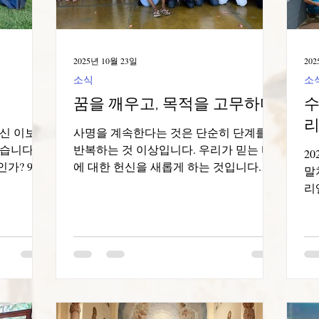
모습이 사람들 가운데 드러나도록 협력하
별
본당의 책임
며 함께 나아갔습니다. 첫 기도에서, 우리
수
한 목자이
는 에베소서 2장 14-16절의 말씀, "그리스
하
와 믿음은
2025년 10월 23일
202
도는
만
. 공항에
소식
소
꿈을 깨우고, 목적을 고무하다
수
리
신 이보
사명을 계속한다는 것은 단순히 단계를
습니다.
반복하는 것 이상입니다. 우리가 믿는 바
20
인가? 9월
에 대한 헌신을 새롭게 하는 것입니다.
말
알바노에서
2024년 3월부터 저희 수도회는 바이아 파
리
본당 신부
울루 아폰수 교구에서 활동해 왔으며, 탄
르
신부님의
크레두 네베스 지역(BTN II) 사그라다 파
냐
진행 중인
밀리아 본당에 소속되어 있습니다. 본당
심
 교회의
의 본당 사목자는 호세 로네스 두스 산투
의
고 성찰하
스 산타나 신부입니다. 이곳에서 저희는
는
현실 속에
동행, 양성, 공동체 개발, 사목 활동, 그리
습
 대로 사
고 저희의 역량에 맞는 다양한 활동을 함
질