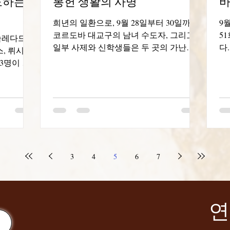
도하는
봉헌 생활의 사명
바
희년의 일환으로, 9월 28일부터 30일까지
9
코르도바 대교구의 남녀 수도자, 그리고
5
 솔레다드
일부 사제와 신학생들은 두 곳의 가난한
다
스, 뤼시네
지역에서 우리의 사명을 실천했습니다.
는
3명이 모
아르게요와 페루, 볼리비아, 그리고 다른
과
도하는 어머
나라 사람들이 함께 사는 우리 본당의
자
 행사는
한...
험을
3
4
5
6
7