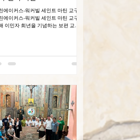
린에이커스-워커빌 세인트 마틴 교구
린에이커스-워커빌 세인트 마틴 교구는
해 이민자 희년을 기념하는 보편 교회
 노력에 동참하여, 이제 호주를 고향으
 여기는 다양한 국적의 사람들로 구성
 공동체를 하나로 모으는 두 가지 행사
 마련했습니다. 9월 28일 일요일, 저희
 여러 언어로 된 독서, 기도, 그리고 노
로 구성된 다문화 미사를 드렸습니다.
람들은 각자의 전통 의상을 입고 왔습
다. 미사 중에는 한 소녀가 세계 이주민
 난민의 날 주제곡 중 하나인 "오, 당신
 백성이여, 우리와 함께 걷는 하느
…"을 불렀고, 젊은이들이 본당에 있는
6개 국적을 대표하는 다양한 국기를 제
 앞으로 가져왔습니다. 미사 후에는 모
 티가 제공되었고, 신자들이 가져온 음
들이 있었습니다. 각자의 나라에서 온