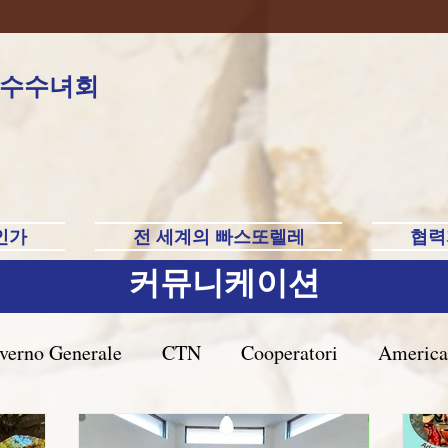
수수녀회
인가
전 세계의 빠스또렐레
협력
커뮤니케이션
verno Generale
CTN
Cooperatori
America
rasile San Paolo
Filippine-Australia-Saipan-Taiwa