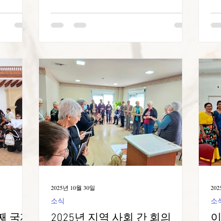
형제애, 그
소속 청소년들이 초대되었고, 아시시 청
퀼
의 사명에
년회, 라이프 틴, 그리고 예수 청소년회 소
타
니다. 이
속 청년 남녀 10명이 초대에 응했습니다.
이
들의 특징
반나절 모임은 메리 수녀님과 칸디다 수
롬
 권유했습
녀님의 "차 한 잔"과 짧은 개인적인 이야
속
전하고, 희
기 나눔으로 시작되었습니다. 젊은이들의
느
의 가치에
자발적인 반응과 참여는 금세 따뜻하고
습
그들의 소
친근한 분위기와 우정을 만들어냈습니다.
라
도전에 직
델리아 수녀님이 주요 성찰을 이끌어 주
존
 그리고 충
셨습니다. 수녀님은 성소 일반, 독신의 축
는
실천하는
복, 결혼 생활, 사제직, 그리고 봉헌 생활
프
 각 협력
에 대해 이야기하며, 이러한 삶의 상태들
S
떻게 모든
이 어떻게 동등한 중요성을 지니면서도
집
여하는지
같은 방향으로 나아가는 다양한 방식을
킬
 있었습니
가지고 있는지, 그리고 이러한 상태들이
상
 말, 그리
2025년 10월 30일
202
하나의 부르심, 즉 거룩함(HO
츠
에 응답하
소식
소
째 국제
2025년 지역 사회 간 회의
이