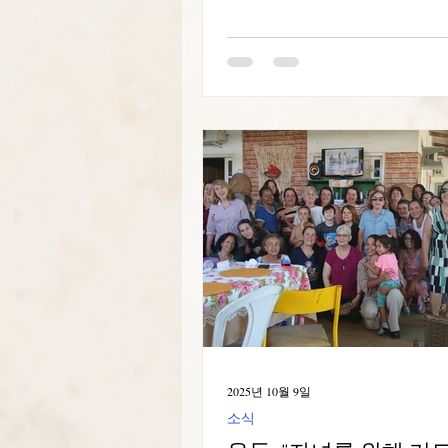
미를 지닙니다. 7일, 우리는 창
을 기념했습니다. 오전에는 총
사르미엔토 푸엔테스 수녀님께
신 축하 메시지를 읽고 음미했습
은 감사를 드립니다. 잠시 후, 
의 신비 묵주기도를 바치며, 앞
사건들과 수도회 설립에 따라 1
상했습니다. 이 묵주기도는 상 
에서 그 공동체 수녀님들의 참
졌습니다. 오후에는 매달 7일마
성소에 대한 기도를 드렸습니다
마무리하며, 상파울루에 있는 
신부 관구의 수엘리 베를랑가 
보내주신 메시지를 통해 우리는
의 성모 축일에 "태어났다"는 
한번 일깨워 주셨습니다. 성모
2025년 10월 9일
리가 받은 부르심에 충실할
소식