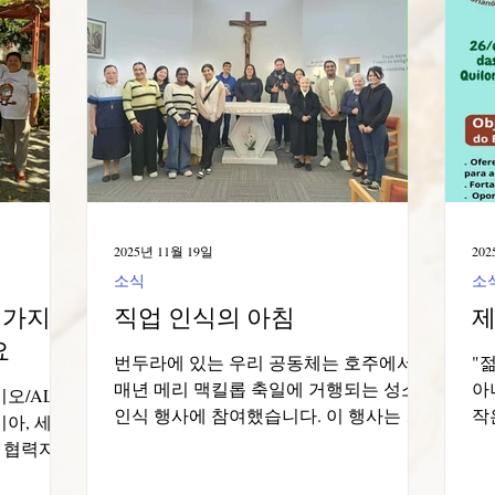
Corea del Sud
Famiglia Paolina
Provincia 
2025년 11월 19일
202
소식
소
 가지고
직업 인식의 아침
제
요
번두라에 있는 우리 공동체는 호주에서
"
매년 메리 맥킬롭 축일에 거행되는 성소
아
이오/AL 시
인식 행사에 참여했습니다. 이 행사는 기
작
이아, 세아
도를 통해 수도 생활과 사제직에 대한 성
있
울 협력자
소를 증진하는 데 전념했습니다. 아시시
10
게 개최했
성 프란치스코 교구의 여러 청소년 단체
Q