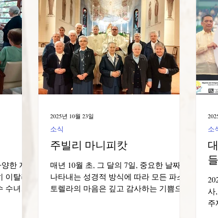
이고 공동
께하고 있습니다. 또한, 가능한 한 학교를
그
도적인 역
방문하여 다양한 활동을 펼치고 있습니
에
모임은 워
다. 10월 13일부터 16일까지 두 번째 학교
타
우리 모두
선교 활동을 진행했습니다(첫 번째는
애
과 경험을
2023년 3월에 진행되었습니다). 이 선교
경
니다. 이
활동에는 10월 11일 주말에 도착한 아드
체
통의 분위
리아나 포가사 수녀님과 로실렌 데 리마
았
 불타오르
수녀님이 함께하며 협력해 주셨습니다.
회
올해 우리
두 분은 공동체의 따뜻한 환영을 받으며
다
보며, 경험
10월 12일 브라질의 수호성인 아파레시다
서
2025년 10월 23일
202
여전히
성모 마
다
소식
소
들
주빌리 마니피캇
대
다양한 지
매년 10월 초, 그 달의 7일, 중요한 날짜를
히 이탈리
나타내는 성경적 방식에 따라 모든 파스
20
수 수녀회
토렐라의 마음은 깊고 감사하는 기쁨으로
사
브라질 도
가득 찹니다. 우리 수도회의 '디에스 나탈
주
장 큰 의
리스'입니다. 우리는 복자 알베리오네의
임