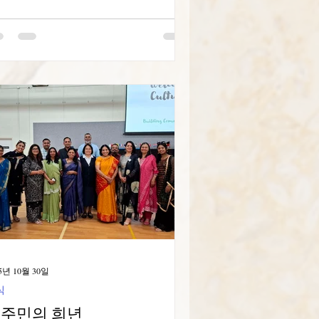
롬볼라) 회의가 아드리아노폴리스/PR
투페바 시 퀼롬보에서 개최되었습니다.
 모임은 울창한 자연과 타투페바의 킬
볼라(노예 후손) 공동체의 따뜻한 환영
에서 진행되었습니다. 모두가 편안함을
낄 수 있도록 환경이 잘 조성되어 있었
니다. 이 모임은 청소년들에게 킬롬볼
의 정체성과 조상의 역사와 현재가 보
되는 이 지역에 대한 소속감을 되새기
 중요한 시간을 제공했습니다. 토론은
란치스코 교황의 라우다토 시(Laudato
i')를 되새기며 기후 위기와 우리 공동의
에 대한 보살핌에 초점을 맞췄습니다.
롬볼라 사람들이 거주하는 숲, 물, 동물
은 세심하게 보호받고 있습니다. 스포
5년 10월 30일
 활동은 남녀
식
주민의 희년