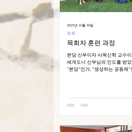
수 없는 수많은 일들, 가족과 
들을 뒤로하고 떠났습니다. 선
신 예수님에 대한 우리의 기도
2025년 10월 30일
놀라운 경험을 가져다주었습니다
소식
도착하자
목회자 훈련 과정
본당 신부이자 사목신학 교수이
세게도니 신부님의 인도를 받았
"본당"인가, "생성하는 공동체"
22일부터 24일까지, 저희는 
연례 연수 모임을 가졌습니다. 
이자 사목신학 교수이신 이보 
도움으로, 올해도 저희는 현재 
획기적인 변화에서 예외가 아닌
현실에 대해 이틀 동안 연구하
는 시간을 가졌습니다. 이러한 
서, 저희는 카리스마가 요구하는