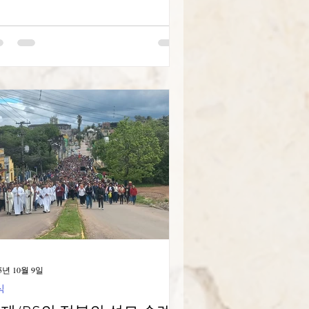
 중국 지역 주교회의 의장인 존 리 대주
는 이 대규모 행사가 고(故) 프란치스코
황의 "희망의 순례자" 초대에 따라 하나
어 진행되기를 바랐습니다. 이주민과
주민은 신앙 공동체에서의 필수적인 역
, 기독교 전파에 있어 역사적 중요성, 그
고 교회가 안전한 피난처 역할을 하고,
합을 촉진하며, 지원을 제공하도록 촉
하는 연민 어린 봉사에 대한 현재 강조
문에 "교회의 심장"으로 여겨집니다. 존
 주교가 집전한 성찬례 거행은 영어로
행되었으며, 여러 언어로 된 노래와 응
이 번갈아 가며 진행되었습니다. 필리
, 베트남, 인도네시아, 태국, 대만에서
 주교 12명과 사제 84명이 공동 집전했
니다. 바티칸 시국을 대표하여 복음화
5년 10월 9일
부 차관보 에르윈 호세 아세리오스 발
식
가포