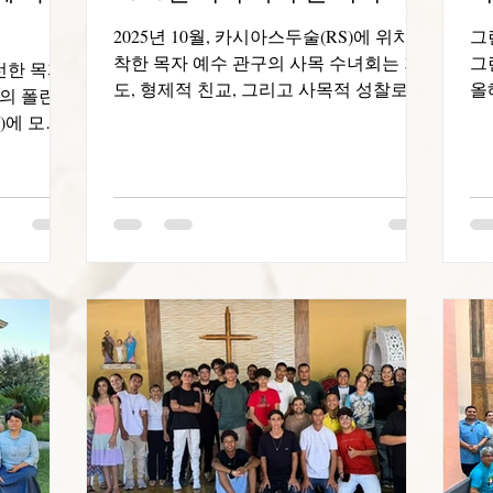
2025년 10월, 카시아스두술(RS)에 위치한
그
착한 목자 예수 관구의 사목 수녀회는 기
그
 선한 목자
도, 형제적 친교, 그리고 사목적 성찰로 특
올
의 폴린
징지어지는 세 차례의 공동체 간 모임을
의
)에 모여
기쁘게 거행했습니다. 선교를 준비하기
로
. 희년을
위한 지속적인 양성의 일환으로 진행된
된
 "바울린
이 모임은 10월 6일과 7일, 론드리나(RS)
를
. 우리의
에서, 그리고 이어서 10월 18일과 26일, 카
는
 콜롬비아
시아스두술에서 열렸습니다. 관구 정부팀
래
 페루(리
이 참석하고 조정했으며, 모든 공동체의
사
구성된 히스
참여를 독려하여 친교의 유대감과 같은
니
협력자들
사명에 대한 소속감을 강화했습니다. 이
과
것이었습니
시간들은 경청하고, 대화하고, 나누는 시
의
를 받았을
간들이었으며, 우리 카리스마의 본질적인
님
임은 어떤
특징인 함께 걷는 것을 구체적으로 경험
2
다. 우리
했습니다. 매 모임마다, 우리는 친교를 실
대
야 했습니
천하고 증거하는 공동체가 되고자 하는
닝
과 희망으
열망을 새롭게 다졌습니다. 선한 목자의
식
하고 피할