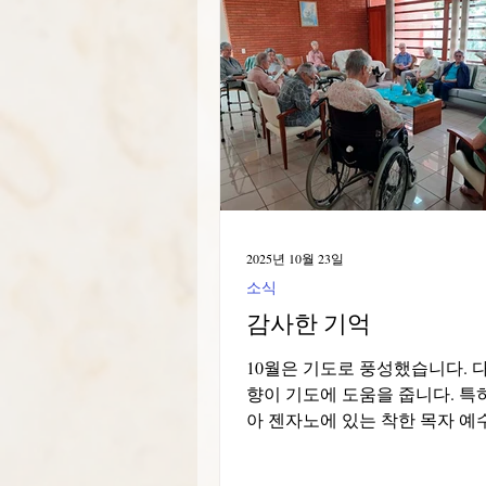
목자와 평신도와 함께하는 지적
책임적인 사목 활동을 통해 주
할을 수행하고자 합니다. 이번 
크숍 형식으로 진행되었는데, 
의 적극적인 참여를 통해 의견
진솔하게 나누는 시간을 가졌습
러한 모임은 형제애와 열린 소
기를 자아내며, 우리 안에 다시
는 사목 카리스마를 느낍니다. 
는 지난 2년간의 여정을 되돌아
2025년 10월 23일
했던 감정, 얻은 교훈, 그리고 
소식
감사한 기억
10월은 기도로 풍성했습니다. 
향이 기도에 도움을 줍니다. 특
아 젠자노에 있는 착한 목자 예
(파스토리냐스) 설립 87주년과 
착 79주년을 기념하는 행사가 가